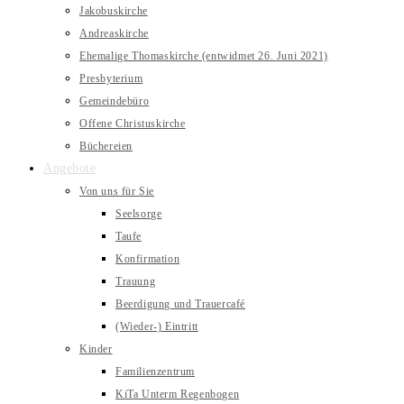
Jakobuskirche
Andreaskirche
Ehemalige Thomaskirche (entwidmet 26. Juni 2021)
Presbyterium
Gemeindebüro
Offene Christuskirche
Büchereien
Angebote
Von uns für Sie
Seelsorge
Taufe
Konfirmation
Trauung
Beerdigung und Trauercafé
(Wieder-) Eintritt
Kinder
Familienzentrum
KiTa Unterm Regenbogen