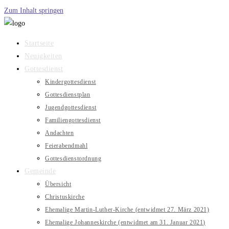
Zum Inhalt springen
Startseite
Neuigkeiten
Gottesdienst
Kindergottesdienst
Gottesdienstplan
Jugendgottesdienst
Familiengottesdienst
Andachten
Feierabendmahl
Gottesdienstordnung
Gemeinde
Übersicht
Christuskirche
Ehemalige Martin-Luther-Kirche (entwidmet 27. März 2021)
Ehemalige Johanneskirche (entwidmet am 31. Januar 2021)