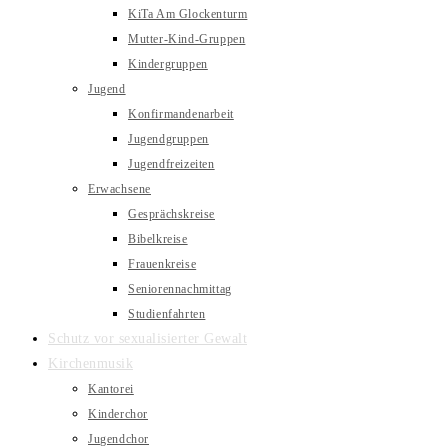
KiTa Am Glockenturm
Mutter-Kind-Gruppen
Kindergruppen
Jugend
Konfirmandenarbeit
Jugendgruppen
Jugendfreizeiten
Erwachsene
Gesprächskreise
Bibelkreise
Frauenkreise
Seniorennachmittag
Studienfahrten
Schutz vor sexualisierter Gewalt
Kirchenmusik
Kantorei
Kinderchor
Jugendchor