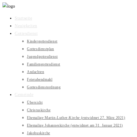
Zum
Inhalt
Startseite
springen
Neuigkeiten
Gottesdienst
Kindergottesdienst
Gottesdienstplan
Jugendgottesdienst
Familiengottesdienst
Andachten
Feierabendmahl
Gottesdienstordnung
Gemeinde
Übersicht
Christuskirche
Ehemalige Martin-Luther-Kirche (entwidmet 27. März 2021)
Ehemalige Johanneskirche (entwidmet am 31. Januar 2021)
Jakobuskirche