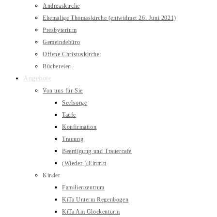
Andreaskirche
Ehemalige Thomaskirche (entwidmet 26. Juni 2021)
Presbyterium
Gemeindebüro
Offene Christuskirche
Büchereien
Angebote
Von uns für Sie
Seelsorge
Taufe
Konfirmation
Trauung
Beerdigung und Trauercafé
(Wieder-) Eintritt
Kinder
Familienzentrum
KiTa Unterm Regenbogen
KiTa Am Glockenturm