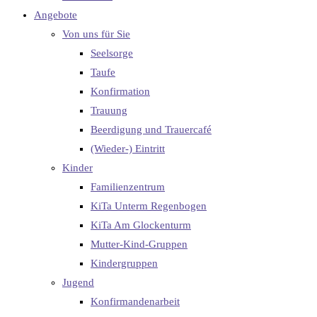
Angebote
Von uns für Sie
Seelsorge
Taufe
Konfirmation
Trauung
Beerdigung und Trauercafé
(Wieder-) Eintritt
Kinder
Familienzentrum
KiTa Unterm Regenbogen
KiTa Am Glockenturm
Mutter-Kind-Gruppen
Kindergruppen
Jugend
Konfirmandenarbeit