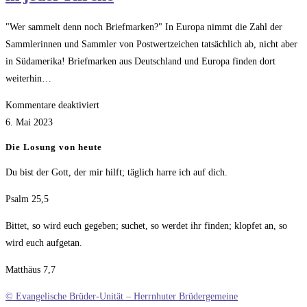
"Wer sammelt denn noch Briefmarken?" In Europa nimmt die Zahl der
Sammlerinnen und Sammler von Postwertzeichen tatsächlich ab, nicht aber
in Südamerika! Briefmarken aus Deutschland und Europa finden dort
weiterhin…
für
Kommentare deaktiviert
Briefmarken
6. Mai 2023
für
Die Losung von heute
Bethel
Du bist der Gott, der mir hilft; täglich harre ich auf dich.
–
Sammelboxen
Psalm 25,5
in
jeder
Bittet, so wird euch gegeben; suchet, so werdet ihr finden; klopfet an, so
Kirche
wird euch aufgetan.
Matthäus 7,7
© Evangelische Brüder-Unität – Herrnhuter Brüdergemeine