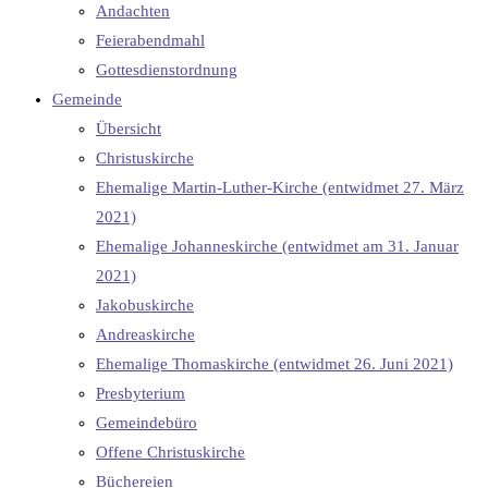
Andachten
Feierabendmahl
Gottesdienstordnung
Gemeinde
Übersicht
Christuskirche
Ehemalige Martin-Luther-Kirche (entwidmet 27. März
2021)
Ehemalige Johanneskirche (entwidmet am 31. Januar
2021)
Jakobuskirche
Andreaskirche
Ehemalige Thomaskirche (entwidmet 26. Juni 2021)
Presbyterium
Gemeindebüro
Offene Christuskirche
Büchereien