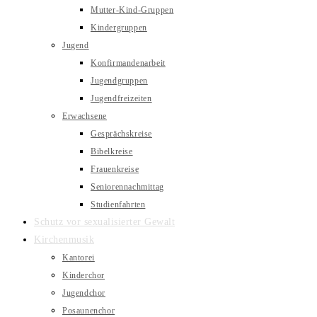
Mutter-Kind-Gruppen
Kindergruppen
Jugend
Konfirmandenarbeit
Jugendgruppen
Jugendfreizeiten
Erwachsene
Gesprächskreise
Bibelkreise
Frauenkreise
Seniorennachmittag
Studienfahrten
Schutz vor sexualisierter Gewalt
Kirchenmusik
Kantorei
Kinderchor
Jugendchor
Posaunenchor