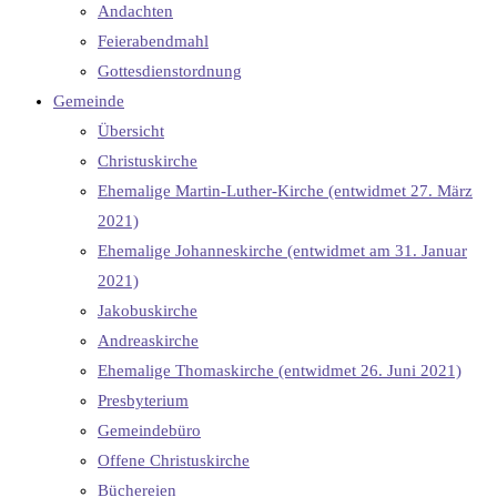
Andachten
Feierabendmahl
Gottesdienstordnung
Gemeinde
Übersicht
Christuskirche
Ehemalige Martin-Luther-Kirche (entwidmet 27. März
2021)
Ehemalige Johanneskirche (entwidmet am 31. Januar
2021)
Jakobuskirche
Andreaskirche
Ehemalige Thomaskirche (entwidmet 26. Juni 2021)
Presbyterium
Gemeindebüro
Offene Christuskirche
Büchereien