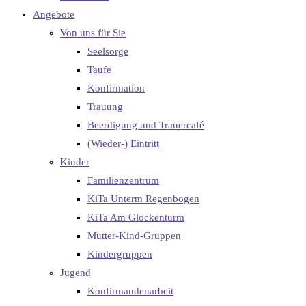
Angebote
Von uns für Sie
Seelsorge
Taufe
Konfirmation
Trauung
Beerdigung und Trauercafé
(Wieder-) Eintritt
Kinder
Familienzentrum
KiTa Unterm Regenbogen
KiTa Am Glockenturm
Mutter-Kind-Gruppen
Kindergruppen
Jugend
Konfirmandenarbeit