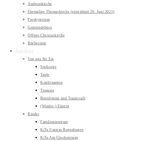
Andreaskirche
Ehemalige Thomaskirche (entwidmet 26. Juni 2021)
Presbyterium
Gemeindebüro
Offene Christuskirche
Büchereien
Angebote
Von uns für Sie
Seelsorge
Taufe
Konfirmation
Trauung
Beerdigung und Trauercafé
(Wieder-) Eintritt
Kinder
Familienzentrum
KiTa Unterm Regenbogen
KiTa Am Glockenturm