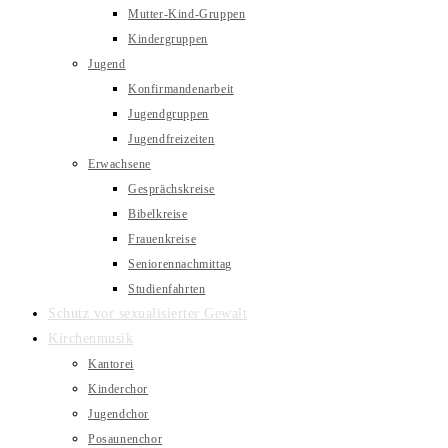
Mutter-Kind-Gruppen
Kindergruppen
Jugend
Konfirmandenarbeit
Jugendgruppen
Jugendfreizeiten
Erwachsene
Gesprächskreise
Bibelkreise
Frauenkreise
Seniorennachmittag
Studienfahrten
Schutz vor sexualisierter Gewalt
Kirchenmusik
Kantorei
Kinderchor
Jugendchor
Posaunenchor