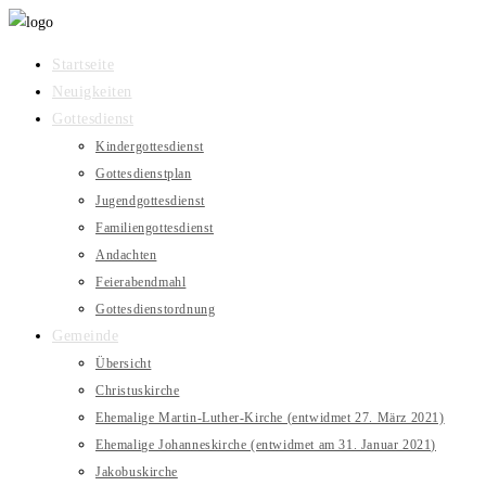
Zum
Inhalt
Startseite
springen
Neuigkeiten
Gottesdienst
Kindergottesdienst
Gottesdienstplan
Jugendgottesdienst
Familiengottesdienst
Andachten
Feierabendmahl
Gottesdienstordnung
Gemeinde
Übersicht
Christuskirche
Ehemalige Martin-Luther-Kirche (entwidmet 27. März 2021)
Ehemalige Johanneskirche (entwidmet am 31. Januar 2021)
Jakobuskirche