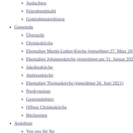
Andachten
Feierabendmahl
Gottesdienstordnung
Gemeinde
Übersicht
Christuskirche
Ehemalige Martin-Luther-Kirche (entwidmet 27. März 20
Ehemalige Johanneskirche (entwidmet am 31. Januar 20
Jakobuskirche
Andreaskirche
Ehemalige Thomaskirche (entwidmet 26. Juni 2021)
Presbyterium
Gemeindebüro
Offene Christuskirche
Büchereien
Angebote
Von uns für Sie