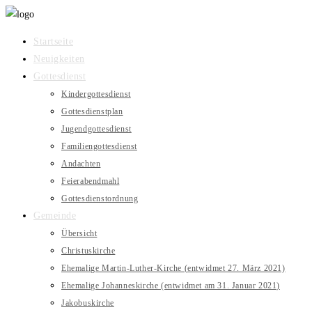
Zum
Inhalt
Startseite
springen
Neuigkeiten
Gottesdienst
Kindergottesdienst
Gottesdienstplan
Jugendgottesdienst
Familiengottesdienst
Andachten
Feierabendmahl
Gottesdienstordnung
Gemeinde
Übersicht
Christuskirche
Ehemalige Martin-Luther-Kirche (entwidmet 27. März 2021)
Ehemalige Johanneskirche (entwidmet am 31. Januar 2021)
Jakobuskirche