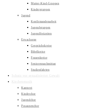
Mutter-Kind-Gruppen
Kindergruppen
Jugend
Konfirmandenarbeit
Jugendgruppen
Jugendfreizeiten
Erwachsene
Gesprächskreise
Bibelkreise
Frauenkreise
Seniorennachmittag
Studienfahrten
Schutz vor sexualisierter Gewalt
Kirchenmusik
Kantorei
Kinderchor
Jugendchor
Posaunenchor