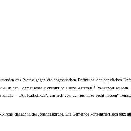
standen aus Protest gegen die dogmatischen Definition der päpstlichen Unfe
[3]
1870 in der Dogmatischen Konstitution Pastor Aeternus
verkündet wurden. D
 Kirche – „Alt-Katholiken“, um sich von der aus ihrer Sicht „neuen“ römi
er-Kirche, danach in der Johanneskirche. Die Gemeinde konzentriert sich jetzt 