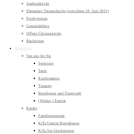
Andreaskirche
Ehemalige Thomaskirche (entwidmet 26. Juni 2021)
Presbyterium
Gemeindebüro
Offene Christuskirche
Büchereien
Angebote
Von uns für Sie
Seelsorge
Taufe
Konfirmation
Trauung
Beerdigung und Trauercafé
(Wieder-) Eintritt
Kinder
Familienzentrum
KiTa Unterm Regenbogen
KiTa Am Glockenturm