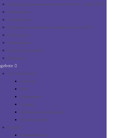
Ehemalige Johanneskirche (entwidmet am 31. Januar 2021)
Jakobuskirche
Andreaskirche
Ehemalige Thomaskirche (entwidmet 26. Juni 2021)
Presbyterium
Gemeindebüro
Offene Christuskirche
Büchereien
ngebote
Von uns für Sie
Seelsorge
Taufe
Konfirmation
Trauung
Beerdigung und Trauercafé
(Wieder-) Eintritt
Kinder
Familienzentrum