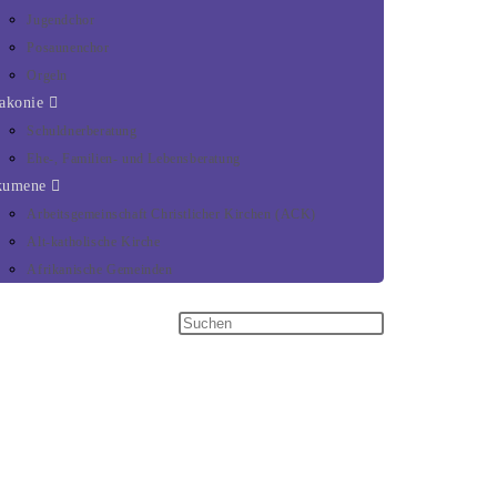
Jugendchor
Posaunenchor
Orgeln
akonie
Schuldnerberatung
Ehe-, Familien- und Lebensberatung
kumene
Arbeitsgemeinschaft Christlicher Kirchen (ACK)
Alt-katholische Kirche
Afrikanische Gemeinden