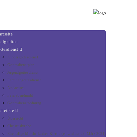
artseite
uigkeiten
ttesdienst
Kindergottesdienst
Gottesdienstplan
Jugendgottesdienst
Familiengottesdienst
Andachten
Feierabendmahl
Gottesdienstordnung
emeinde
Übersicht
Christuskirche
Ehemalige Martin-Luther-Kirche (entwidmet 27. März 2021)