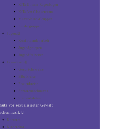
KiTa Unterm Regenbogen
KiTa Am Glockenturm
Mutter-Kind-Gruppen
Kindergruppen
Jugend
Konfirmandenarbeit
Jugendgruppen
Jugendfreizeiten
Erwachsene
Gesprächskreise
Bibelkreise
Frauenkreise
Seniorennachmittag
Studienfahrten
hutz vor sexualisierter Gewalt
rchenmusik
Kantorei
Kinderchor