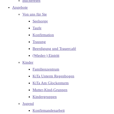
Büchereien
Angebote
Von uns für Sie
Seelsorge
Taufe
Konfirmation
Trauung
Beerdigung und Trauercafé
(Wieder-) Eintritt
Kinder
Familienzentrum
KiTa Unterm Regenbogen
KiTa Am Glockenturm
Mutter-Kind-Gruppen
Kindergruppen
Jugend
Konfirmandenarbeit