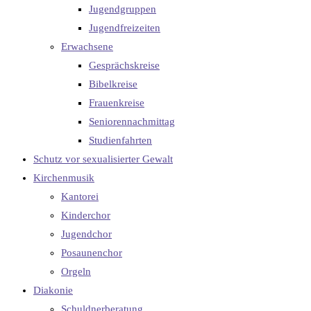
Jugendgruppen
Jugendfreizeiten
Erwachsene
Gesprächskreise
Bibelkreise
Frauenkreise
Seniorennachmittag
Studienfahrten
Schutz vor sexualisierter Gewalt
Kirchenmusik
Kantorei
Kinderchor
Jugendchor
Posaunenchor
Orgeln
Diakonie
Schuldnerberatung