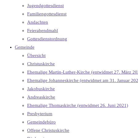
Jugendgottesdienst
Familiengottesdienst
Andachten
Feierabendmahl
Gottesdienstordnung
Gemeinde
Übersicht
Christuskirche
Ehemalige Martin-Luther-Kirche (entwidmet 27. März 20
Ehemalige Johanneskirche (entwidmet am 31. Januar 20
Jakobuskirche
Andreaskirche
Ehemalige Thomaskirche (entwidmet 26. Juni 2021)
Presbyterium
Gemeindebüro
Offene Christuskirche