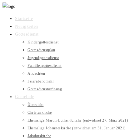
Zum
Inhalt
Startseite
springen
Neuigkeiten
Gottesdienst
Kindergottesdienst
Gottesdienstplan
Jugendgottesdienst
Familiengottesdienst
Andachten
Feierabendmahl
Gottesdienstordnung
Gemeinde
Übersicht
Christuskirche
Ehemalige Martin-Luther-Kirche (entwidmet 27. März 2021)
Ehemalige Johanneskirche (entwidmet am 31. Januar 2021)
Jakobuskirche