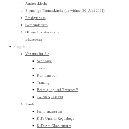
Andreaskirche
Ehemalige Thomaskirche (entwidmet 26. Juni 2021)
Presbyterium
Gemeindebüro
Offene Christuskirche
Büchereien
Angebote
Von uns für Sie
Seelsorge
Taufe
Konfirmation
Trauung
Beerdigung und Trauercafé
(Wieder-) Eintritt
Kinder
Familienzentrum
KiTa Unterm Regenbogen
KiTa Am Glockenturm