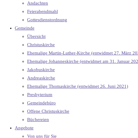
Andachten
Feierabendmahl
Gottesdienstordnung
Gemeinde
Übersicht
Christuskirche
Ehemalige Martin-Luther-Kirche (entwidmet 27. März 20
Ehemalige Johanneskirche (entwidmet am 31. Januar 20
Jakobuskirche
Andreaskirche
Ehemalige Thomaskirche (entwidmet 26. Juni 2021)
Presbyterium
Gemeindebüro
Offene Christuskirche
Büchereien
Angebote
Von uns für Sie