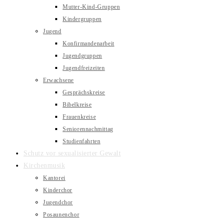
Mutter-Kind-Gruppen
Kindergruppen
Jugend
Konfirmandenarbeit
Jugendgruppen
Jugendfreizeiten
Erwachsene
Gesprächskreise
Bibelkreise
Frauenkreise
Seniorennachmittag
Studienfahrten
Schutz vor sexualisierter Gewalt
Kirchenmusik
Kantorei
Kinderchor
Jugendchor
Posaunenchor