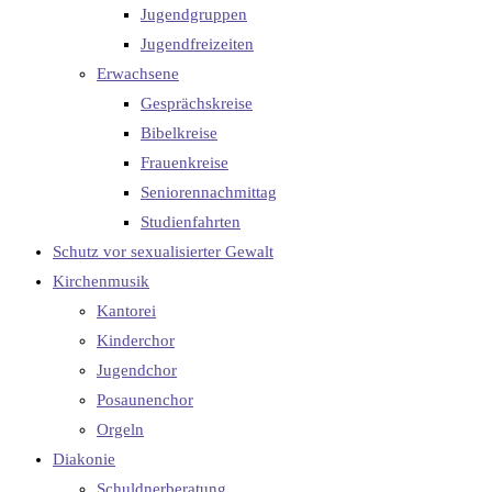
Jugendgruppen
Jugendfreizeiten
Erwachsene
Gesprächskreise
Bibelkreise
Frauenkreise
Seniorennachmittag
Studienfahrten
Schutz vor sexualisierter Gewalt
Kirchenmusik
Kantorei
Kinderchor
Jugendchor
Posaunenchor
Orgeln
Diakonie
Schuldnerberatung