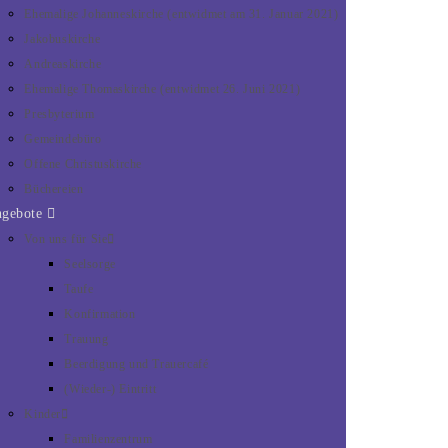
Ehemalige Johanneskirche (entwidmet am 31. Januar 2021)
Jakobuskirche
Andreaskirche
Ehemalige Thomaskirche (entwidmet 26. Juni 2021)
Presbyterium
Gemeindebüro
Offene Christuskirche
Büchereien
ngebote
Von uns für Sie
Seelsorge
Taufe
Konfirmation
Trauung
Beerdigung und Trauercafé
(Wieder-) Eintritt
Kinder
Familienzentrum