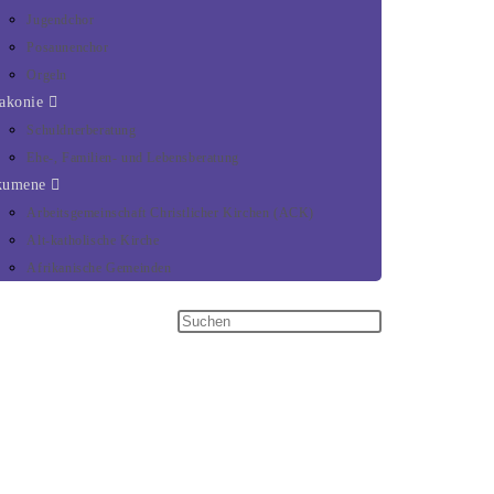
Jugendchor
Posaunenchor
Orgeln
akonie
Schuldnerberatung
Ehe-, Familien- und Lebensberatung
kumene
Arbeitsgemeinschaft Christlicher Kirchen (ACK)
Alt-katholische Kirche
Afrikanische Gemeinden