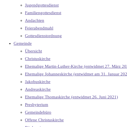
Jugendgottesdienst
Familiengottesdienst
Andachten
Feierabendmahl
Gottesdienstordnung
Gemeinde
Übersicht
Christuskirche
Ehemalige Martin-Luther-Kirche (entwidmet 27. März 20
Ehemalige Johanneskirche (entwidmet am 31. Januar 20
Jakobuskirche
Andreaskirche
Ehemalige Thomaskirche (entwidmet 26. Juni 2021)
Presbyterium
Gemeindebüro
Offene Christuskirche