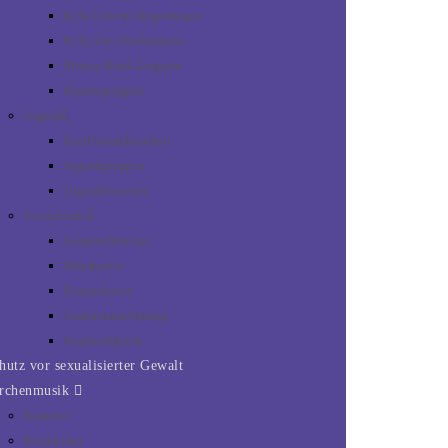
KiTa Unterm Regenbogen
KiTa Am Glockenturm
Mutter-Kind-Gruppen
Kindergruppen
Jugend
Konfirmandenarbeit
Jugendgruppen
Jugendfreizeiten
Erwachsene
Gesprächskreise
Bibelkreise
Frauenkreise
Seniorennachmittag
Studienfahrten
hutz vor sexualisierter Gewalt
rchenmusik
Kantorei
Kinderchor