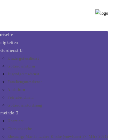
artseite
uigkeiten
ttesdienst
Kindergottesdienst
Gottesdienstplan
Jugendgottesdienst
Familiengottesdienst
Andachten
Feierabendmahl
Gottesdienstordnung
emeinde
Übersicht
Christuskirche
Ehemalige Martin-Luther-Kirche (entwidmet 27. März 2021)