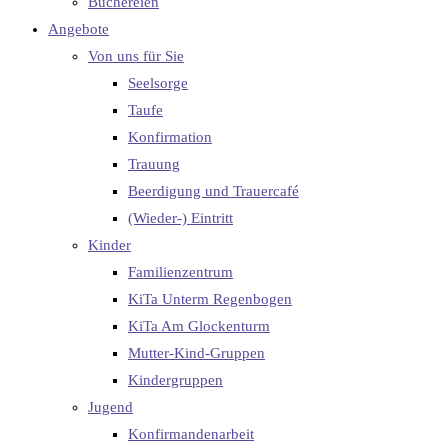
Büchereien
Angebote
Von uns für Sie
Seelsorge
Taufe
Konfirmation
Trauung
Beerdigung und Trauercafé
(Wieder-) Eintritt
Kinder
Familienzentrum
KiTa Unterm Regenbogen
KiTa Am Glockenturm
Mutter-Kind-Gruppen
Kindergruppen
Jugend
Konfirmandenarbeit