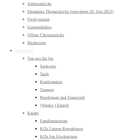
Andreaskirche
Ehemalige Thomaskirche (entwidmet 26. Juni 2021)
Presbyterium
Gemeindebüro
Offene Christuskirche
Büchereien
Angebote
Von uns für Sie
Seelsorge
Taufe
Konfirmation
Trauung
Beerdigung und Trauercafé
(Wieder-) Eintritt
Kinder
Familienzentrum
KiTa Unterm Regenbogen
KiTa Am Glockenturm