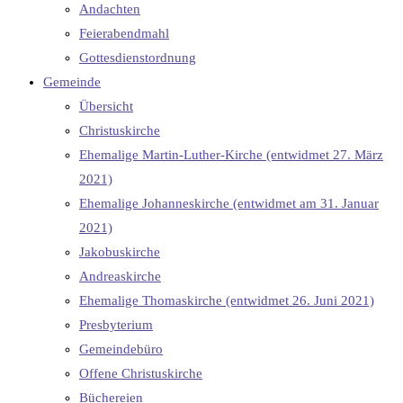
Andachten
Feierabendmahl
Gottesdienstordnung
Gemeinde
Übersicht
Christuskirche
Ehemalige Martin-Luther-Kirche (entwidmet 27. März
2021)
Ehemalige Johanneskirche (entwidmet am 31. Januar
2021)
Jakobuskirche
Andreaskirche
Ehemalige Thomaskirche (entwidmet 26. Juni 2021)
Presbyterium
Gemeindebüro
Offene Christuskirche
Büchereien