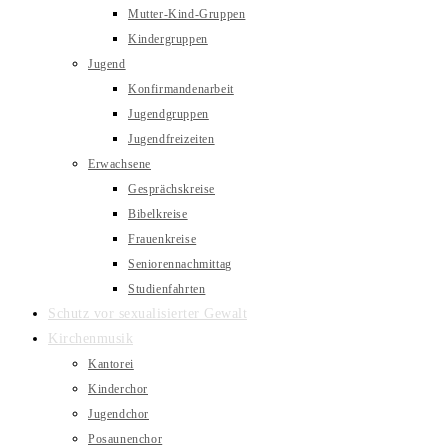
Mutter-Kind-Gruppen
Kindergruppen
Jugend
Konfirmandenarbeit
Jugendgruppen
Jugendfreizeiten
Erwachsene
Gesprächskreise
Bibelkreise
Frauenkreise
Seniorennachmittag
Studienfahrten
Schutz vor sexualisierter Gewalt
Kirchenmusik
Kantorei
Kinderchor
Jugendchor
Posaunenchor