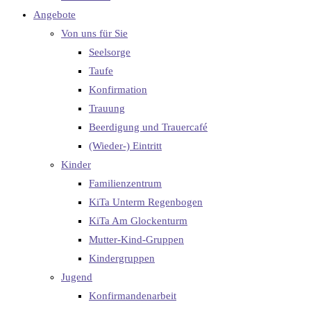
Angebote
Von uns für Sie
Seelsorge
Taufe
Konfirmation
Trauung
Beerdigung und Trauercafé
(Wieder-) Eintritt
Kinder
Familienzentrum
KiTa Unterm Regenbogen
KiTa Am Glockenturm
Mutter-Kind-Gruppen
Kindergruppen
Jugend
Konfirmandenarbeit