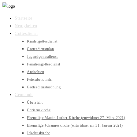
Zum
Inhalt
Startseite
springen
Neuigkeiten
Gottesdienst
Kindergottesdienst
Gottesdienstplan
Jugendgottesdienst
Familiengottesdienst
Andachten
Feierabendmahl
Gottesdienstordnung
Gemeinde
Übersicht
Christuskirche
Ehemalige Martin-Luther-Kirche (entwidmet 27. März 2021)
Ehemalige Johanneskirche (entwidmet am 31. Januar 2021)
Jakobuskirche