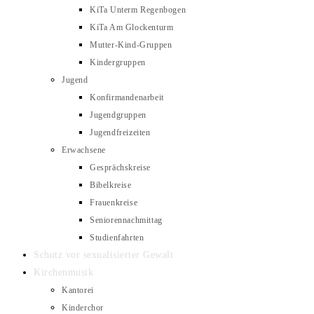
KiTa Unterm Regenbogen
KiTa Am Glockenturm
Mutter-Kind-Gruppen
Kindergruppen
Jugend
Konfirmandenarbeit
Jugendgruppen
Jugendfreizeiten
Erwachsene
Gesprächskreise
Bibelkreise
Frauenkreise
Seniorennachmittag
Studienfahrten
Schutz vor sexualisierter Gewalt
Kirchenmusik
Kantorei
Kinderchor