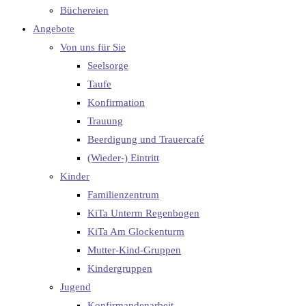
Büchereien
Angebote
Von uns für Sie
Seelsorge
Taufe
Konfirmation
Trauung
Beerdigung und Trauercafé
(Wieder-) Eintritt
Kinder
Familienzentrum
KiTa Unterm Regenbogen
KiTa Am Glockenturm
Mutter-Kind-Gruppen
Kindergruppen
Jugend
Konfirmandenarbeit