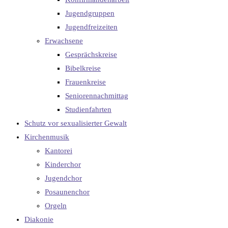
Jugendgruppen
Jugendfreizeiten
Erwachsene
Gesprächskreise
Bibelkreise
Frauenkreise
Seniorennachmittag
Studienfahrten
Schutz vor sexualisierter Gewalt
Kirchenmusik
Kantorei
Kinderchor
Jugendchor
Posaunenchor
Orgeln
Diakonie